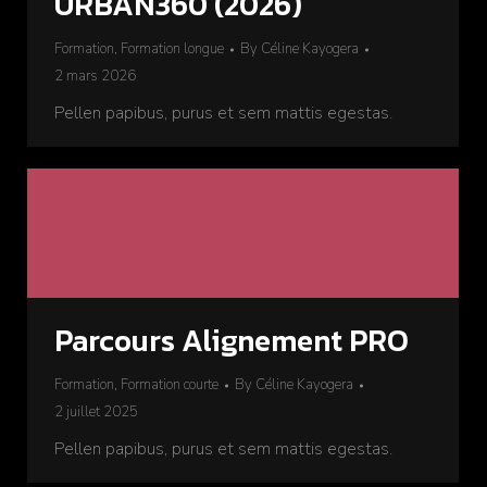
URBAN360 (2026)
Formation
,
Formation longue
By
Céline Kayogera
2 mars 2026
Pellen papibus, purus et sem mattis egestas.
Parcours Alignement PRO
Formation
,
Formation courte
By
Céline Kayogera
2 juillet 2025
Pellen papibus, purus et sem mattis egestas.