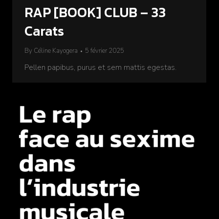
RAP [BOOK] CLUB – 33
Carats
By
Céline Kayogera
5 février 2025
Pellen papibus, purus et sem mattis egestas.