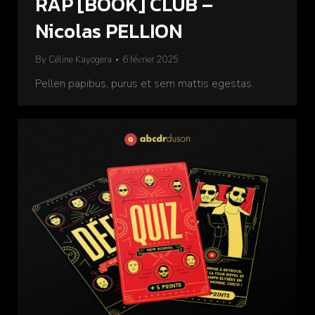
RAP [BOOK] CLUB –
Nicolas PELLION
By
Céline Kayogera
6 février 2025
Pellen papibus, purus et sem mattis egestas.