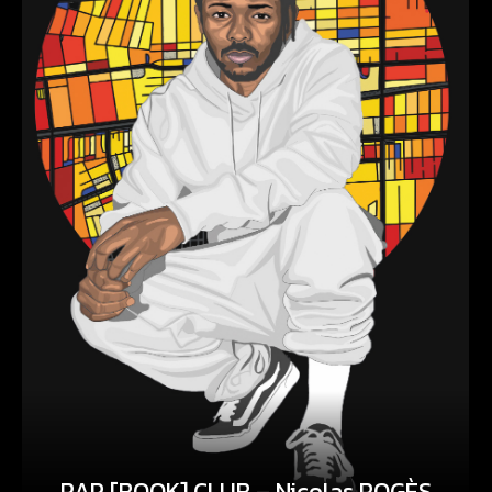
RAP [BOOK] CLUB – Nicolas ROGÈS